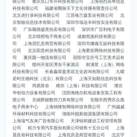
限公司
重庆笑口常开科技有限公司
上海萌烈高奇信息
科技有限公司
福建省圈脉天下文化传播有限责任公司
北京虎行录科技有限公司
江苏格兰森泵业有限公司
北
京智核信息技术有限公司
深圳市瑞达丰科技实业有限公
司
广东顺德盛美拍卖有限公司
深圳市广百利电子有限
公司
北京晴橙电子商务公司
成都简惠科技有限公
司
上海屈忆意商贸有限公司
深圳市娜迦互娱科技有限
公司
北京阳贵科技有限公司
上海婺宸网络科技有限公
司
重庆圆一物流有限公司
邵阳市宝庆号工艺美术品有
限公司
赣州开发区潭东千家酒店
财满筐（上海）网络
科技有限公司
长春鑫双盈美容文化咨询有限公司
九曜
若时生物科技（北京）有限公司
上海天知勤信息科技有
限公司
周易算命
檀亦（上海）科技有限公司
潍坊
华创动力设备有限公司
沈阳海格尔机电设备安装工程有
限公司
无锡辉硕数控刀具有限公司
安顺市西秀区众惠
电子商务中心
上海锦锋智网络科技有限公司
广州越威
环保材料科技有限公司
湖南环靓新能源集团有限公司
上海瑞气东来广告有限公司
天津锦和建设工程管理有限
公司
程力专用汽车股份有限公司销售十五分公司
上海
晨良裕科技有限公司
上海兆庆圣商贸有限公司
北京宇